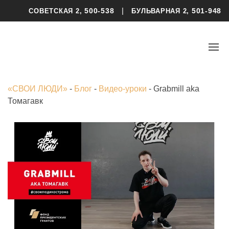
|
500-538
501-948
СОВЕТСКАЯ 2,
БУЛЬВАРНАЯ 2,
«СВОИ ЛЮДИ»
-
Блог
-
Видео-уроки
-
Grabmill aka
Томагавк